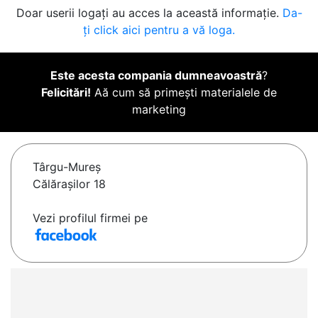
Doar userii logați au acces la această informație.
Da-
ți click aici pentru a vă loga.
Este acesta compania dumneavoastră
?
Felicitări!
Aă cum să primești materialele de
marketing
Târgu-Mureş
Călărașilor 18
Vezi profilul firmei pe