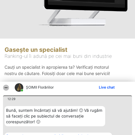
Gasește un specialist
Ranking-ul îi adună pe cei mai buni din industrie
Cauți un specialist in apropierea ta? Verificați motorul
nostru de căutare. Folosiți doar cele mai bune servicii!
ȘOIMII Florăriilor
Live chat
Căutare
12:29
Bună, suntem încântați să vă ajutăm! 🙂 Vă rugăm
să faceți clic pe subiectul de conversație
corespunzător! 🙂