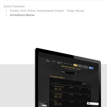
Șoimii Florăriilor
Florării, Flori Online, Aranjamente Florale - Târgu-Mureş
ArtenDeco Mures