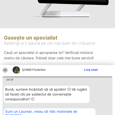
Gasește un specialist
Ranking-ul îi adună pe cei mai buni din industrie
Cauți un specialist in apropierea ta? Verificați motorul
nostru de căutare. Folosiți doar cele mai bune servicii!
ȘOIMII Florăriilor
Live chat
Căutare
04:19
Bună, suntem încântați să vă ajutăm! 🙂 Vă rugăm
să faceți clic pe subiectul de conversație
corespunzător! 🙂
Sunt un Laureat, vreau să ridic materiale de
Organizator Ranking
Plebiscyt
Contact