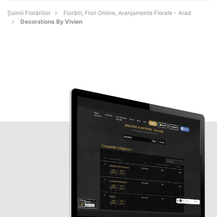
Șoimii Florăriilor
Florării, Flori Online, Aranjamente Florale - Arad
Decorations By Vivien