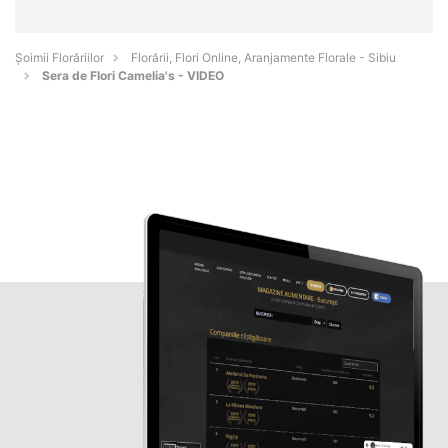
Șoimii Florăriilor
Florării, Flori Online, Aranjamente Florale - Sibiu
Sera de Flori Camelia's - VIDEO