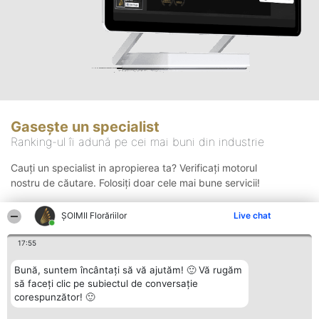
Gasește un specialist
Ranking-ul îi adună pe cei mai buni din industrie
Cauți un specialist in apropierea ta? Verificați motorul
nostru de căutare. Folosiți doar cele mai bune servicii!
ȘOIMII Florăriilor
Live chat
Căutare
17:55
Bună, suntem încântați să vă ajutăm! 🙂 Vă rugăm
să faceți clic pe subiectul de conversație
corespunzător! 🙂