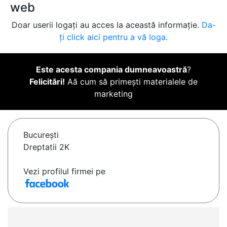
web
Doar userii logați au acces la această informație.
Da-
ți click aici pentru a vă loga.
Este acesta compania dumneavoastră
?
Felicitări!
Aă cum să primești materialele de
marketing
Bucureşti
Dreptatii 2K
Vezi profilul firmei pe