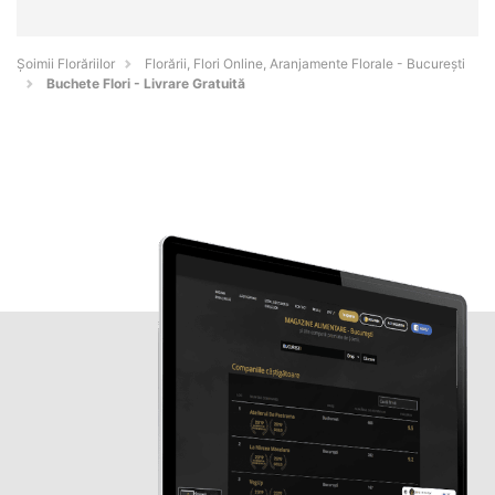
Șoimii Florăriilor
Florării, Flori Online, Aranjamente Florale - Bucureşti
Buchete Flori - Livrare Gratuită