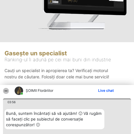
Gasește un specialist
Ranking-ul îi adună pe cei mai buni din industrie
Cauți un specialist in apropierea ta? Verificați motorul
nostru de căutare. Folosiți doar cele mai bune servicii!
ȘOIMII Florăriilor
Live chat
Căutare
03:56
Bună, suntem încântați să vă ajutăm! 🙂 Vă rugăm
să faceți clic pe subiectul de conversație
corespunzător! 🙂