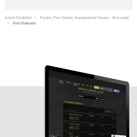
Șoimii Florăriilor
Florării, Flori Online, Aranjamente Florale - Bucureşti
Flori Delicate