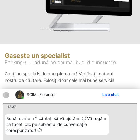
Gasește un specialist
Ranking-ul îi adună pe cei mai buni din industrie
Cauți un specialist in apropierea ta? Verificați motorul
nostru de căutare. Folosiți doar cele mai bune servicii!
ȘOIMII Florăriilor
Live chat
Căutare
18:37
Bună, suntem încântați să vă ajutăm! 🙂 Vă rugăm
să faceți clic pe subiectul de conversație
corespunzător! 🙂