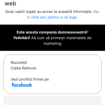
web
Doar userii logați au acces la această informație.
Da-
ți click aici pentru a vă loga.
Este acesta compania dumneavoastră
?
Felicitări!
Aă cum să primești materialele de
marketing
Bucureşti
Calea Rahovei
Vezi profilul firmei pe