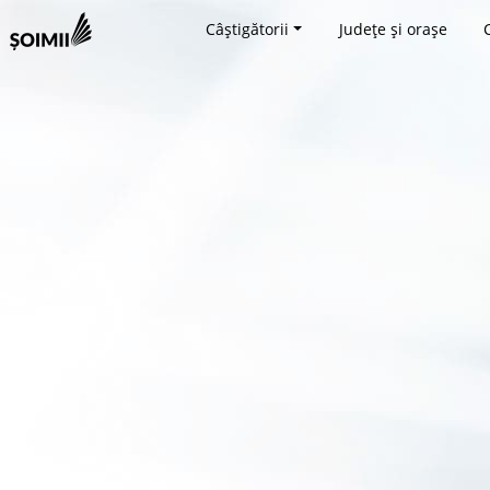
Câștigătorii
Județe și orașe