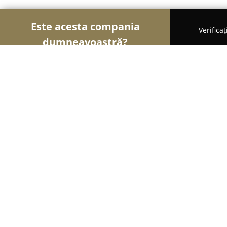
Este acesta compania
Verifica
dumneavoastră?
Șoimii Florăriilor
Florării, Flori Online, Aranjame
Florarie Oravita - Pagina Oficiala
9.7
(37)
Broşteni, Strada Răchitovei 1
Afișează numărul de telefon