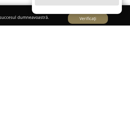
e succesul dumneavoastră.
Verificați
 Oravița, pe Strada Răchitovei 1,
Florarie Oravita -
eper pentru prospețime și inovație în domeniul
reciată pentru orientarea clară către clienți,
ențiază prin modul atent în care răspunde
ribuind la crearea unei experiențe agreabile și de
eflectă profesionalismul și atenția la detalii,
 orice comandă într-o creație distinctă, plină de