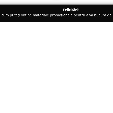
Felicitări!
ți cum puteți obține materiale promoționale pentru a vă bucura d
nte Florale - Broşteni
Florarie Oravita - Pagina Oficiala
Despre companie:
Aflată chiar în centrul orașului
Pagina Oficiala
reprezintă un r
aranjamentelor florale. Fiind ap
această florărie locală se evid
cerințelor fiecărui client, cont
neuitat.
Fiecare buchet sau aranjament r
oferind rezultate ce transformă