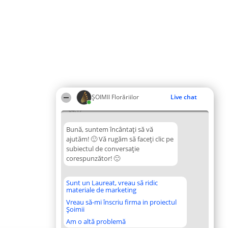
ȘOIMII Florăriilor
Live chat
04:17
Bună, suntem încântați să vă
ajutăm! 🙂 Vă rugăm să faceți clic pe
subiectul de conversație
corespunzător! 🙂
Sunt un Laureat, vreau să ridic
materiale de marketing
Vreau să-mi înscriu firma in proiectul
Șoimii
Am o altă problemă