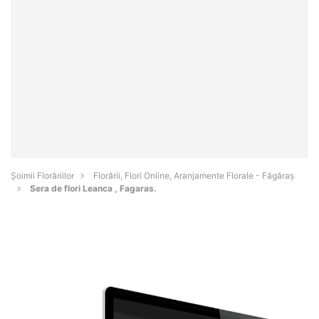
Șoimii Florăriilor
Florării, Flori Online, Aranjamente Florale - Făgăraş
Sera de flori Leanca , Fagaras.