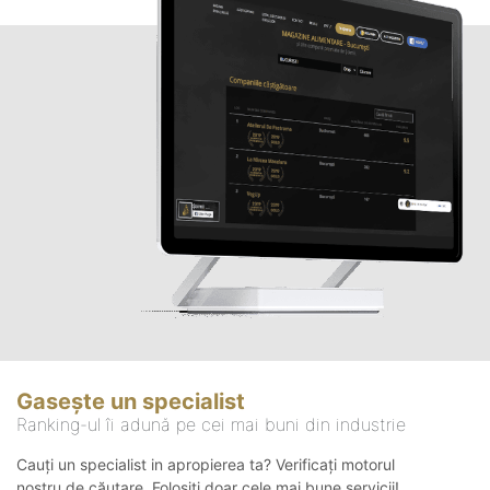
Gasește un specialist
Ranking-ul îi adună pe cei mai buni din industrie
Cauți un specialist in apropierea ta? Verificați motorul
nostru de căutare. Folosiți doar cele mai bune servicii!