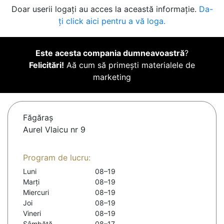
Doar userii logați au acces la această informație.
Da-
ți click aici pentru a vă loga.
Este acesta compania dumneavoastră
?
Felicitări!
Aă cum să primești materialele de
marketing
Făgăraş
Aurel Vlaicu nr 9
Program de lucru:
Luni
08–19
Marți
08–19
Miercuri
08–19
Joi
08–19
Vineri
08–19
Sâmbătă
08–17