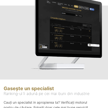
Gasește un specialist
Ranking-ul îi adună pe cei mai buni din industrie
Cauți un specialist in apropierea ta? Verificați motorul
nostru de căutare. Folosiți doar cele mai bune servicii!