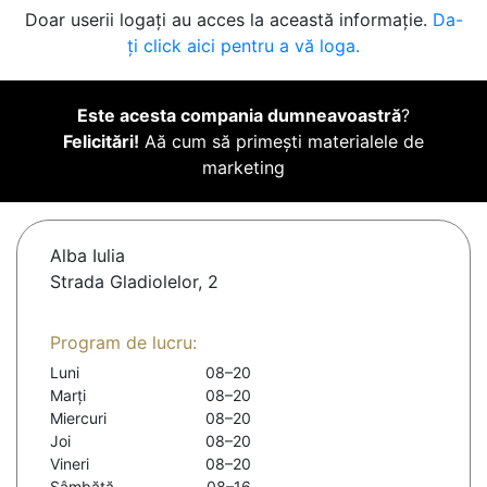
Doar userii logați au acces la această informație.
Da-
ți click aici pentru a vă loga.
Este acesta compania dumneavoastră
?
Felicitări!
Aă cum să primești materialele de
marketing
Alba Iulia
Strada Gladiolelor, 2
Program de lucru:
Luni
08–20
Marți
08–20
Miercuri
08–20
Joi
08–20
Vineri
08–20
Sâmbătă
08–16