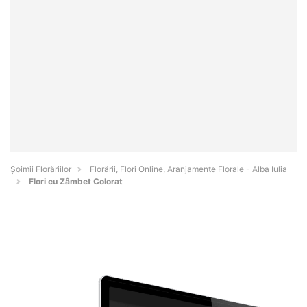
Șoimii Florăriilor
Florării, Flori Online, Aranjamente Florale - Alba Iulia
Flori cu Zâmbet Colorat