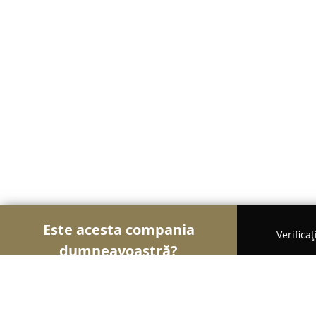
Este acesta compania
Verifica
dumneavoastră?
Șoimii Florăriilor
Florării, Flori Online, Aranjame