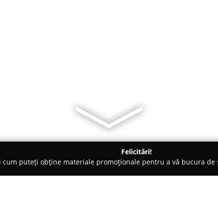
Felicitări!
ți cum puteți obține materiale promoționale pentru a vă bucura d
nte Florale - Baia Mare
Decoratiuni Evenimente Amalia