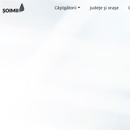
Câștigătorii
Județe și orașe