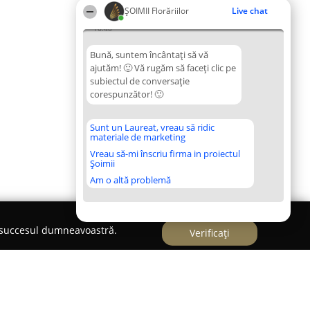
ȘOIMII Florăriilor
Live chat
16:48
Bună, suntem încântați să vă
ajutăm! 🙂 Vă rugăm să faceți clic pe
subiectul de conversație
corespunzător! 🙂
Sunt un Laureat, vreau să ridic
materiale de marketing
Vreau să-mi înscriu firma in proiectul
Șoimii
Am o altă problemă
e succesul dumneavoastră.
Verificați