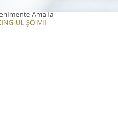
venimente Amalia
ING-UL ȘOIMII