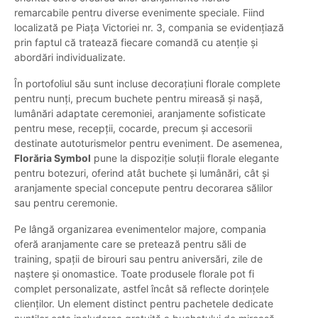
remarcabile pentru diverse evenimente speciale. Fiind
localizată pe Piața Victoriei nr. 3, compania se evidențiază
prin faptul că tratează fiecare comandă cu atenție și
abordări individualizate.
În portofoliul său sunt incluse decorațiuni florale complete
pentru nunți, precum buchete pentru mireasă și nașă,
lumânări adaptate ceremoniei, aranjamente sofisticate
pentru mese, recepții, cocarde, precum și accesorii
destinate autoturismelor pentru eveniment. De asemenea,
Florăria Symbol
pune la dispoziție soluții florale elegante
pentru botezuri, oferind atât buchete și lumânări, cât și
aranjamente special concepute pentru decorarea sălilor
sau pentru ceremonie.
Pe lângă organizarea evenimentelor majore, compania
oferă aranjamente care se pretează pentru săli de
training, spații de birouri sau pentru aniversări, zile de
naștere și onomastice. Toate produsele florale pot fi
complet personalizate, astfel încât să reflecte dorințele
clienților. Un element distinct pentru pachetele dedicate