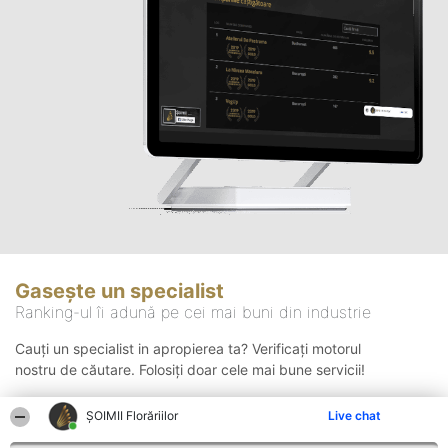
Gasește un specialist
Ranking-ul îi adună pe cei mai buni din industrie
Cauți un specialist in apropierea ta? Verificați motorul
nostru de căutare. Folosiți doar cele mai bune servicii!
ȘOIMII Florăriilor
Live chat
Căutare