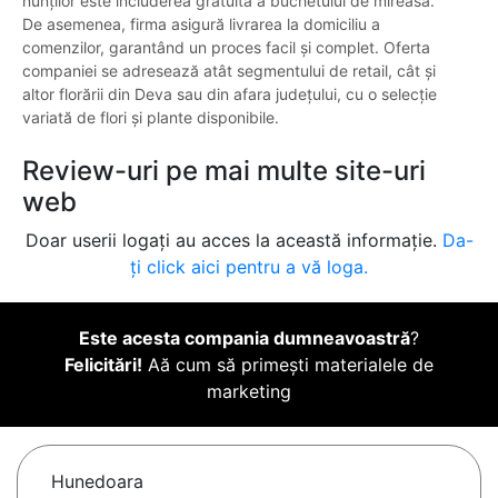
nunților este includerea gratuită a buchetului de mireasă.
De asemenea, firma asigură livrarea la domiciliu a
comenzilor, garantând un proces facil și complet. Oferta
companiei se adresează atât segmentului de retail, cât și
altor florării din Deva sau din afara județului, cu o selecție
variată de flori și plante disponibile.
Review-uri pe mai multe site-uri
web
Doar userii logați au acces la această informație.
Da-
ți click aici pentru a vă loga.
Este acesta compania dumneavoastră
?
Felicitări!
Aă cum să primești materialele de
marketing
Hunedoara