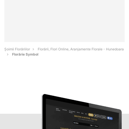
Șoimii Florăriilor
Florării, Flori Online, Aranjamente Florale - Hunedoara
Florărie Symbol