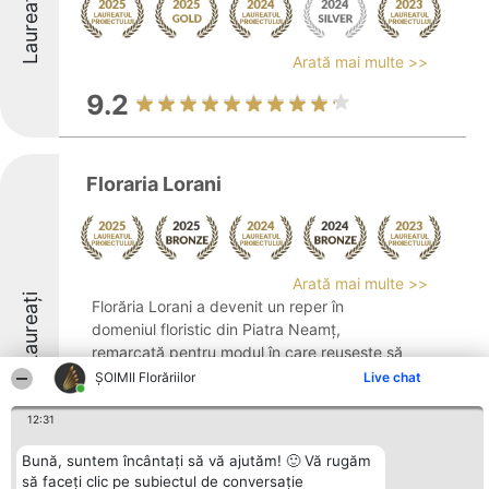
Laureați
Arată mai multe >>
9.2
Floraria Lorani
Arată mai multe >>
Laureați
Florăria Lorani a devenit un reper în
domeniul floristic din Piatra Neamț,
remarcată pentru modul în care reușește să
transpună emoțiile în creații florale
ȘOIMII Florăriilor
Live chat
remarcabile. Având o poziționare
strategică, această florărie se distinge prin
12:31
realizarea ...
Bună, suntem încântați să vă ajutăm! 🙂 Vă rugăm
8.8
să faceți clic pe subiectul de conversație