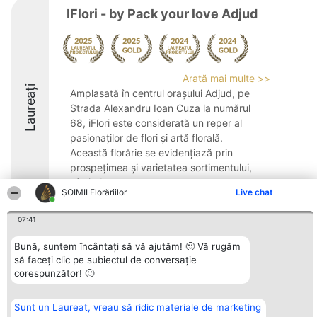
IFlori - by Pack your love Adjud
Arată mai multe >>
Laureați
Amplasată în centrul orașului Adjud, pe
Strada Alexandru Ioan Cuza la numărul
68, iFlori este considerată un reper al
pasionaților de flori și artă florală.
Această florărie se evidențiază prin
prospețimea și varietatea sortimentului,
oferind ...
ȘOIMII Florăriilor
Live chat
9.7
07:41
Bună, suntem încântați să vă ajutăm! 🙂 Vă rugăm
Organizator Ranking
Plebiscyt
Contact
să faceți clic pe subiectul de conversație
BRIGHT SOLUTIONS BR SRL
Câștigătorii
Contact
corespunzător! 🙂
Aleea Timisul De Sus 2 Bl. A30
Lista Tuturor
Sc. A Et. 4 Ap. 13 Cod 061952
Laureaților
București
Reguli
Sunt un Laureat, vreau să ridic materiale de marketing
CUI 36737675
Statut