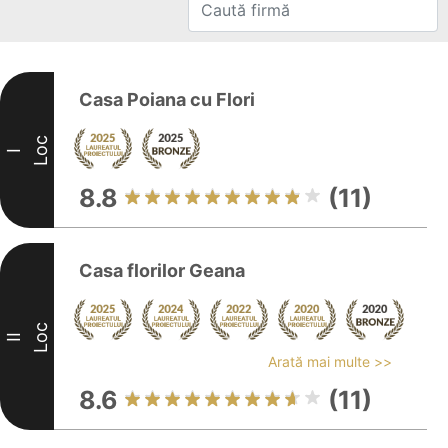
Casa Poiana cu Flori
Loc
I
8.8
(11)
Casa florilor Geana
Loc
II
Arată mai multe >>
8.6
(11)