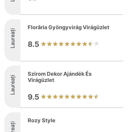
Florăria Gyöngyvirág Virágüzlet
Laureați
8.5
Szirom Dekor Ajándék És
Laureați
Virágüzlet
9.5
Rozy Style
Laureați