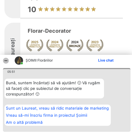
10
Florar-Decorator
Laureați
Arată mai multe >>
ȘOIMII Florăriilor
Live chat
8.5
05:51
Bună, suntem încântați să vă ajutăm! 🙂 Vă rugăm
să faceți clic pe subiectul de conversație
Organizator Ranking
Plebiscyt
Contact
corespunzător! 🙂
BRIGHT SOLUTIONS BR SRL
Câștigătorii
Contact
Aleea Timisul De Sus 2 Bl. A30
Lista Tuturor
Sc. A Et. 4 Ap. 13 Cod 061952
Laureaților
București
Reguli
Sunt un Laureat, vreau să ridic materiale de marketing
CUI 36737675
Statut
Vreau să-mi înscriu firma in proiectul Șoimii
tel: +40 770 990 492
Politica de
confidențialitate
Am o altă problemă