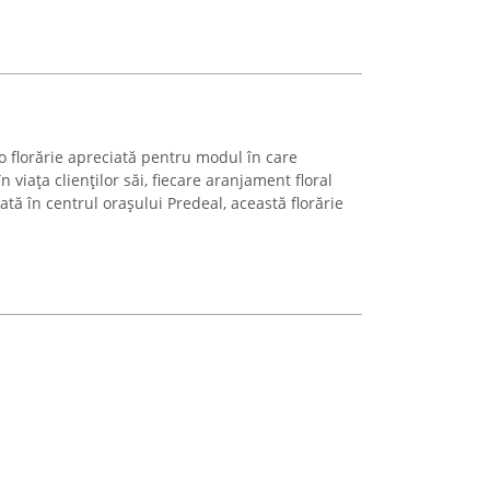
o florărie apreciată pentru modul în care
 viața clienților săi, fiecare aranjament floral
ată în centrul orașului Predeal, această florărie