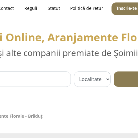
Contact
Reguli
Statut
Politică de retur
Înscrie-te
ori Online, Aranjamente Flo
și alte companii premiate de Șoimii
ente Florale - Brăduţ