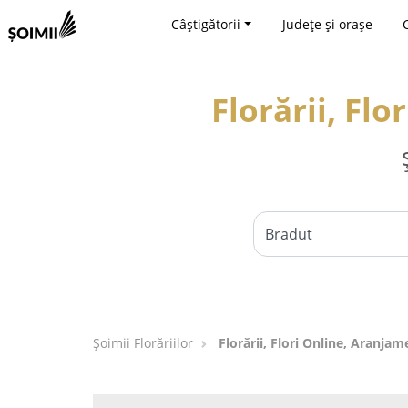
Câștigătorii
Județe și orașe
Florării, Fl
Șoimii Florăriilor
Florării, Flori Online, Aranjam