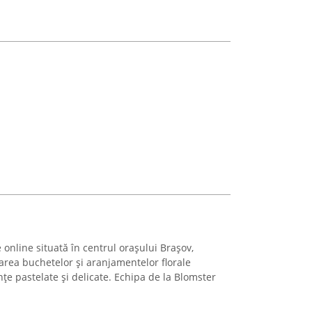
 online situată în centrul orașului Brașov,
vrarea buchetelor și aranjamentelor florale
e pastelate și delicate. Echipa de la Blomster