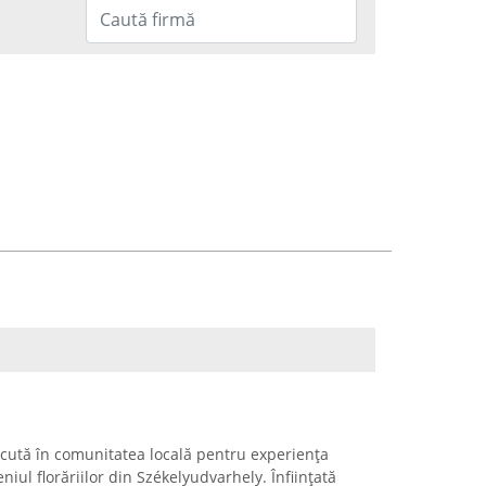
scută în comunitatea locală pentru experiența
iul florăriilor din Székelyudvarhely. Înființată