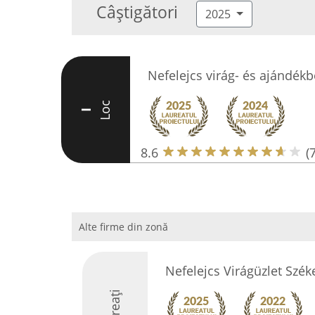
Câștigători
2025
Nefelejcs virág- és ajándékb
Loc
I
8.6
(7
Alte firme din zonă
Nefelejcs Virágüzlet Szék
Laureați