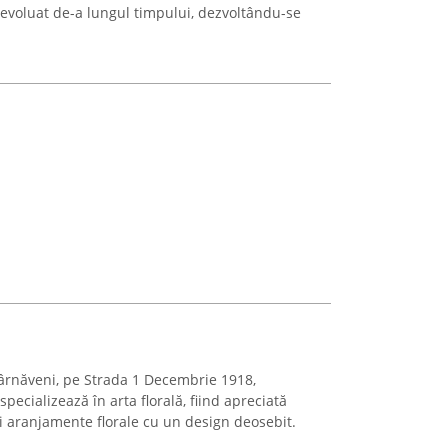
a evoluat de-a lungul timpului, dezvoltându-se
Târnăveni, pe Strada 1 Decembrie 1918,
pecializează în arta florală, fiind apreciată
i aranjamente florale cu un design deosebit.