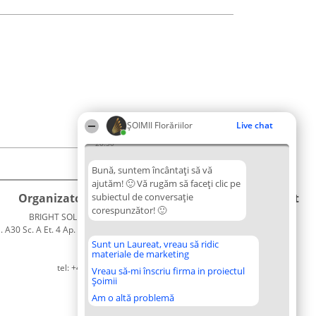
ȘOIMII Florăriilor
Live chat
20:50
Bună, suntem încântați să vă
ajutăm! 🙂 Vă rugăm să faceți clic pe
Organizator Ranking
subiectul de conversație
Plebiscyt
Contact
corespunzător! 🙂
BRIGHT SOLUTIONS BR SRL
Câștigătorii
Contact
. A30 Sc. A Et. 4 Ap. 13 Cod 061952
Lista
București
Tuturor
Sunt un Laureat, vreau să ridic
materiale de marketing
CUI 36737675
Laureaților
tel: +40 770 990 492
Reguli
Vreau să-mi înscriu firma in proiectul
Șoimii
Statut
Politica de
Am o altă problemă
confidențialitate