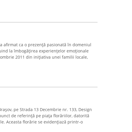
 s-a afirmat ca o prezență pasionată în domeniul
buind la îmbogățirea experiențelor emoționale
tombrie 2011 din inițiativa unei familii locale,
Brașov, pe Strada 13 Decembrie nr. 133, Design
punct de referință pe piața florăriilor, datorită
ile. Aceasta florărie se evidențiază printr-o