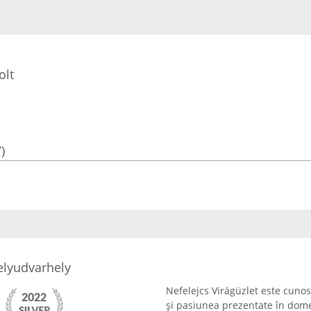
olt
)
elyudvarhely
Nefelejcs Virágüzlet este cuno
și pasiunea prezentate în domen