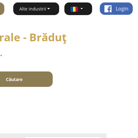
Login
Alte industrii
rale - Brăduţ
.
Căutare