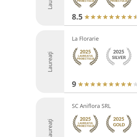
8.5
La Florarie
Laureați
9
SC Aniflora SRL
Laureați