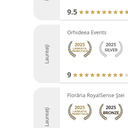
9.5
Orhideea Events
Laureați
9
Florăria RoyalSense Ștei
Laureați