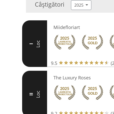
Câștigători
2025
Miidefloriart
Loc
I
9.5
(
The Luxury Roses
Loc
II
9.2
(