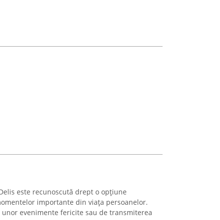
r Delis este recunoscută drept o opțiune
momentelor importante din viața persoanelor.
a unor evenimente fericite sau de transmiterea