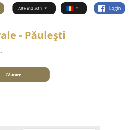
Login
Alte industrii
ale - Păuleşti
.
Căutare