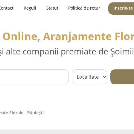
Contact
Reguli
Statut
Politică de retur
Înscrie-te
ri Online, Aranjamente Flor
și alte companii premiate de Șoimii
ente Florale - Păuleşti