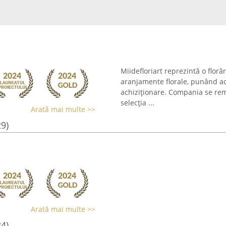
Miidefloriart reprezintă o floră
aranjamente florale, punând ac
achiziționare. Compania se rem
selecția ...
Arată mai multe >>
29)
Arată mai multe >>
34)