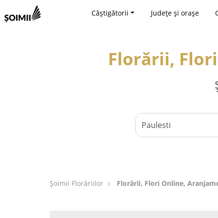
Câștigătorii
Județe și orașe
Florării, Flo
Șoimii Florăriilor
Florării, Flori Online, Aranjam