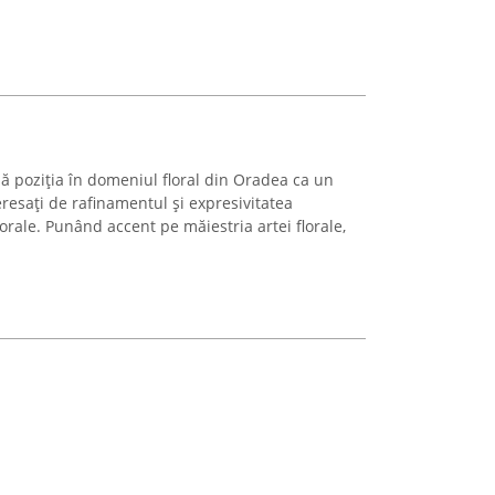
ză poziția în domeniul floral din Oradea ca un
resați de rafinamentul și expresivitatea
orale. Punând accent pe măiestria artei florale,