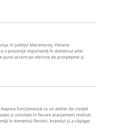
Borșa, în județul Maramureș, Floraria
ca o prezență importantă în domeniul artei
rie pune accent pe oferirea de prospețime și
j-Napoca funcționează ca un atelier de creație
ație și unicitate în fiecare aranjament realizat.
ță în domeniul floristic, brandul și-a câștigat