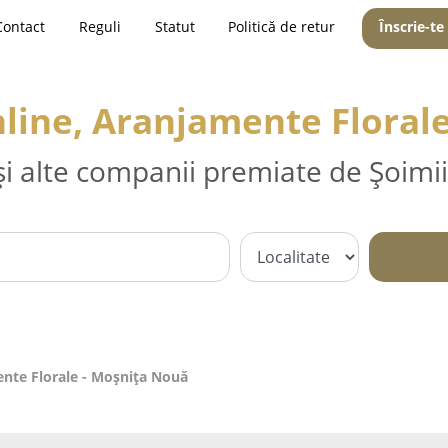
Contact
Reguli
Statut
Politică de retur
Înscrie-te
Online, Aranjamente Flora
și alte companii premiate de Șoimii
mente Florale - Moşniţa Nouă