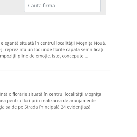
e elegantă situată în centrul localității Moșnița Nouă,
și reprezintă un loc unde florile capătă semnificații
mpoziții pline de emoție, isteț concepute ...
ă o florărie situată în centrul localității Moșnița
nea pentru flori prin realizarea de aranjamente
ția sa de pe Strada Principală 24 evidențiază