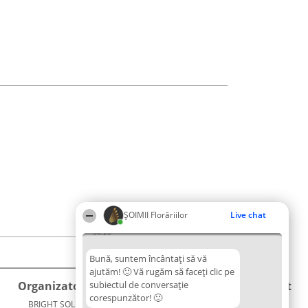
ȘOIMII Florăriilor
Live chat
04:20
Bună, suntem încântați să vă
ajutăm! 🙂 Vă rugăm să faceți clic pe
Organizator Ranking
subiectul de conversație
Plebiscyt
Contact
corespunzător! 🙂
BRIGHT SOLUTIONS BR SRL
Câștigătorii
Contact