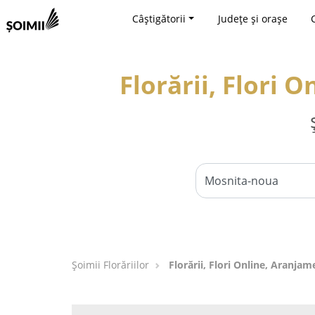
Câștigătorii
Județe și orașe
Florării, Flori 
Șoimii Florăriilor
Florării, Flori Online, Aranja