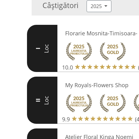
Câștigători
2025
Florarie Mosnita-Timisoara- 
Loc
I
10.0
My Royals-Flowers Shop
Loc
II
9.9
(
Atelier Floral Kinga Noemi