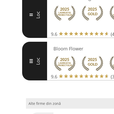
Loc
II
9.6
(
Bloom Flower
Loc
III
9.6
(
Alte firme din zonă