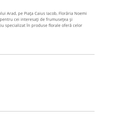
lui Arad, pe Piața Caius Iacob, Florăria Noemi
pentru cei interesați de frumusețea și
iu specializat în produse florale oferă celor