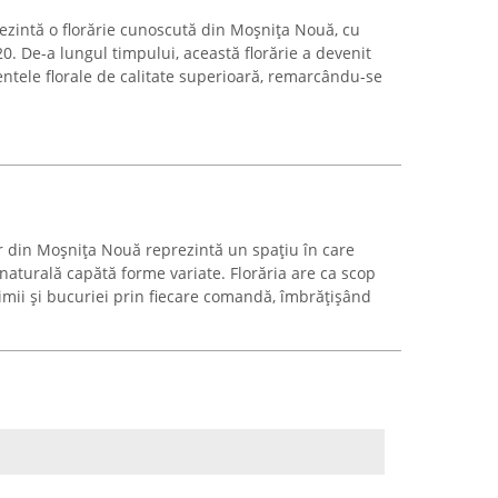
rezintă o florărie cunoscută din Moșnița Nouă, cu
0. De-a lungul timpului, această florărie a devenit
ntele florale de calitate superioară, remarcându-se
er din Moșnița Nouă reprezintă un spațiu în care
aturală capătă forme variate. Florăria are ca scop
imii și bucuriei prin fiecare comandă, îmbrățișând