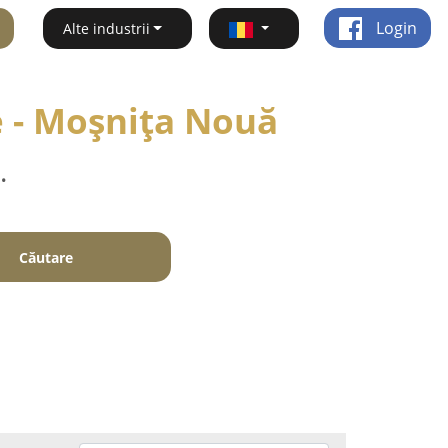
Login
Alte industrii
le - Moşniţa Nouă
.
Căutare