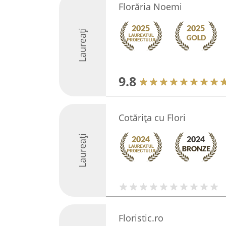
Florăria Noemi
Laureați
9.8
Cotărița cu Flori
Laureați
Floristic.ro