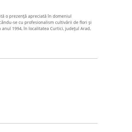
ntă o prezență apreciată în domeniul
ându-se cu profesionalism cultivării de flori și
anul 1994, în localitatea Curtici, județul Arad,