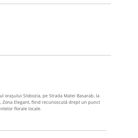
rul orașului Slobozia, pe Strada Matei Basarab, la
r, Zona Elegant, fiind recunoscută drept un punct
telor florale locale.