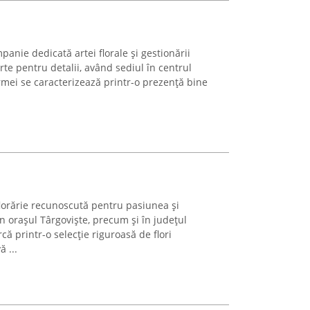
panie dedicată artei florale și gestionării
te pentru detalii, având sediul în centrul
irmei se caracterizează printr-o prezență bine
lorărie recunoscută pentru pasiunea și
în orașul Târgoviște, precum și în județul
 printr-o selecție riguroasă de flori
 ...