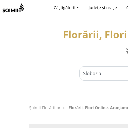
Câștigătorii
Județe și orașe
Florării, Flo
Șoimii Florăriilor
Florării, Flori Online, Aranjam