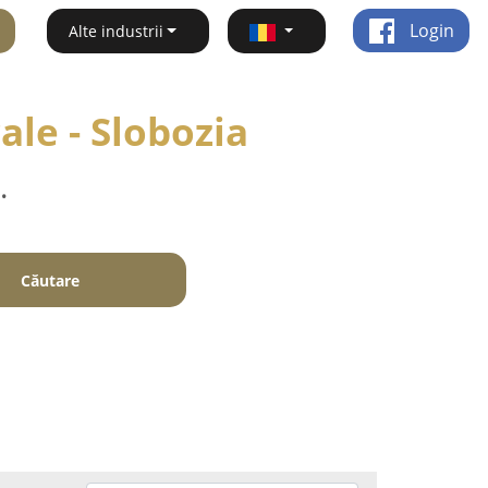
Login
Alte industrii
ale - Slobozia
.
Căutare