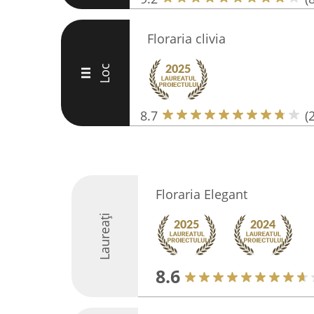
Floraria clivia
Loc
III
8.7
(
Floraria Elegant
Laureați
8.6