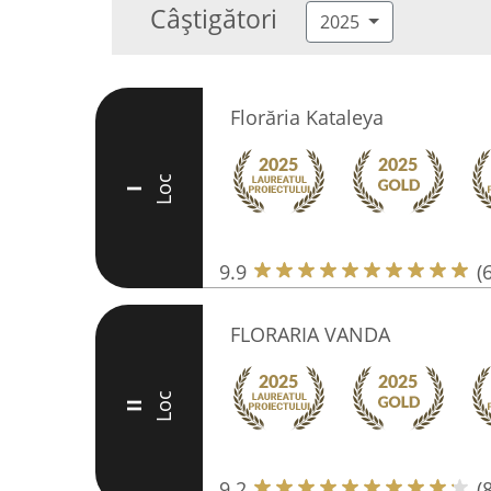
Câștigători
2025
Florăria Kataleya
Loc
I
9.9
(
FLORARIA VANDA
Loc
II
9.2
(