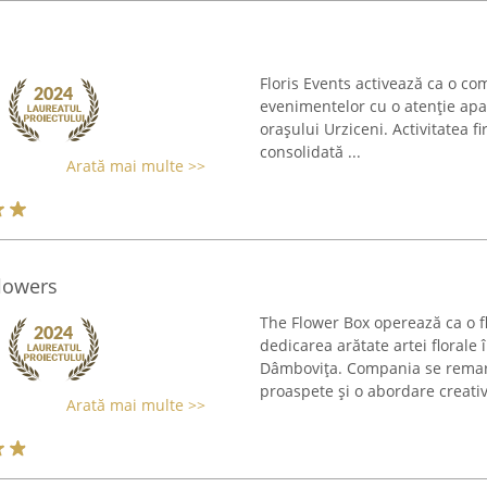
Floris Events activează ca o com
evenimentelor cu o atenție apar
orașului Urziceni. Activitatea f
consolidată ...
Arată mai multe >>
flowers
The Flower Box operează ca o f
dedicarea arătate artei florale 
Dâmbovița. Compania se remarcă
proaspete și o abordare creativă
Arată mai multe >>