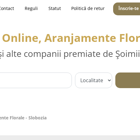
Contact
Reguli
Statut
Politică de retur
Înscrie-te
ri Online, Aranjamente Flor
și alte companii premiate de Șoimii
ente Florale - Slobozia