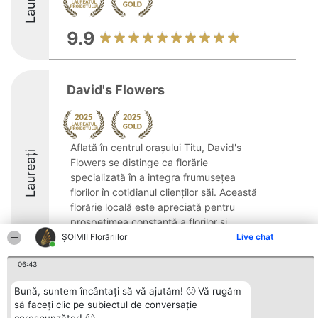
9.9
David's Flowers
Aflată în centrul orașului Titu, David's
Laureați
Flowers se distinge ca florărie
specializată în a integra frumusețea
florilor în cotidianul clienților săi. Această
florărie locală este apreciată pentru
prospețimea constantă a florilor și
profesionalismul ...
ȘOIMII Florăriilor
Live chat
9.7
06:43
Bună, suntem încântați să vă ajutăm! 🙂 Vă rugăm
să faceți clic pe subiectul de conversație
Organizator Ranking
Plebiscyt
Contact