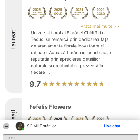
Arată mai multe >>
Laureați
Universul floral al Florăriei Chiriță din
Tecuci se remarcă prin dedicarea față
de aranjamente florale inovatoare și
rafinate. Această florărie își construiește
reputația prin aprecierea detaliilor
naturale și creativitatea prezentă în
fiecare ...
9.7
Fefelis Flowers
Laureați
ȘOIMII Florăriilor
Live chat
8.8
09:00